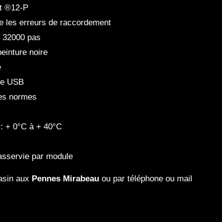
it ®12-P
re les erreurs de raccordement
n 32000 pas
einture noire
e
se USB
les normes
: + 0°C à + 40°C
 asservie par module
asin aux
Pennes Mirabeau
ou par téléphone ou mail