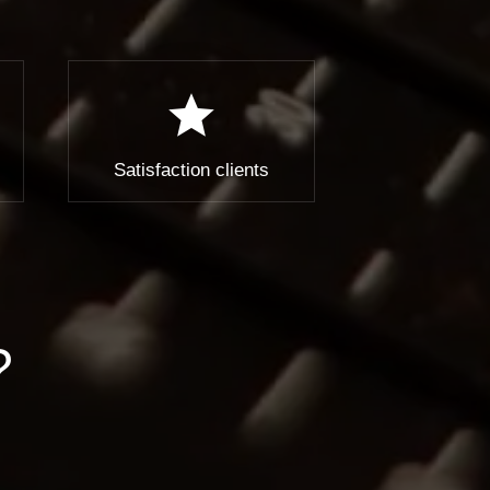
star
Satisfaction clients
?