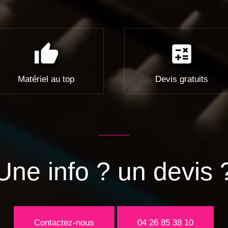
thumb_up
calculate
Matériel au top
Devis gratuits
Une info ? un devis 
Contactez-nous
04 26 85 38 10