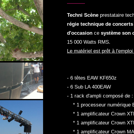
Techni Scène
prestataire tec
régie technique de concerts
d'occasion
ce
système son 
15 000 Watts RMS.
Le matériel est prêt à l'emplo
- 6 têtes EAW KF650z
- 6 Sub LA 400EAW
- 1 rack d'ampli composé de :
* 1 processeur numérique
* 1 amplificateur Crown XTI
* 1 amplificateur Crown XT
* 1 amplificateur Crown MA 