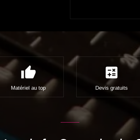
thumb_up
calculate
Matériel au top
Devis gratuits