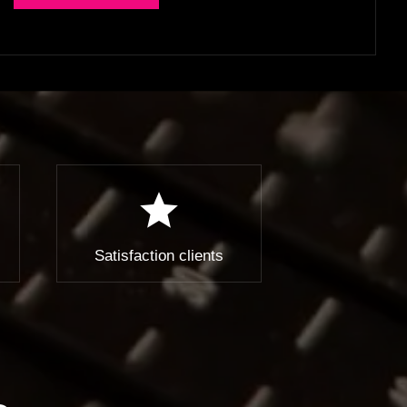
star
Satisfaction clients