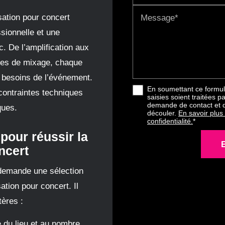
sation pour concert
Message*
ssionnelle et une
c. De l’amplification aux
les de mixage, chaque
s besoins de l’événement.
En soumettant ce formula
contraintes techniques
saisies soient traitées p
demande de contact et d
ques.
découler.
En savoir plus
confidentialité.
*
pour réussir la
ncert
 demande une sélection
ation pour concert. Il
tères :
 du lieu et au nombre