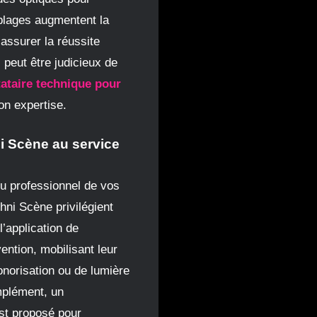
âblages augmentent la
’assurer la réussite
 peut être judicieux de
tataire technique pour
on expertise.
i Scène au service
ndu professionnel de vos
hni Scène privilégient
 l’application de
ention, mobilisant leur
onorisation ou de lumière
mplément, un
t proposé pour