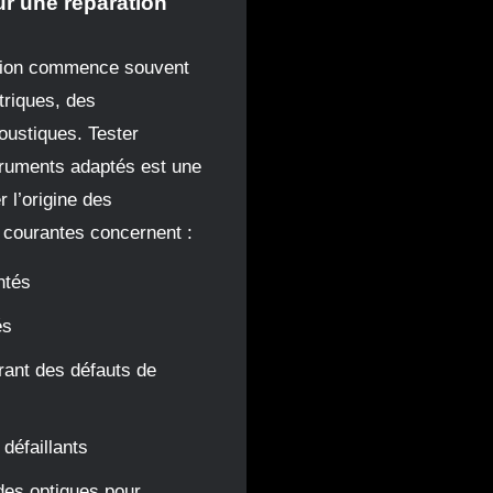
r une réparation
ation commence souvent
triques, des
oustiques. Tester
ruments adaptés est une
r l’origine des
courantes concernent :
ntés
és
ant des défauts de
défaillants
 des optiques pour