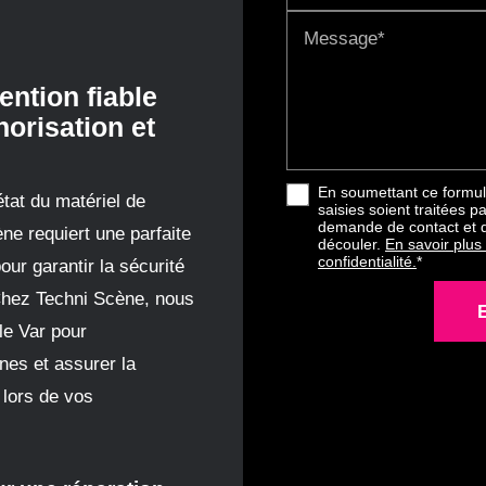
Message*
ention fiable
norisation et
En soumettant ce formula
tat du matériel de
saisies soient traitées p
demande de contact et d
ène requiert une parfaite
découler.
En savoir plus
confidentialité.
*
r garantir la sécurité
 Chez Techni Scène, nous
le Var pour
nes et assurer la
s lors de vos