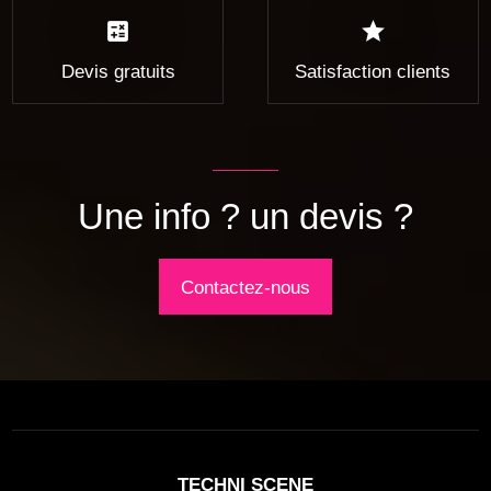
calculate
star
Devis gratuits
Satisfaction clients
Une info ? un devis ?
Contactez-nous
TECHNI SCENE