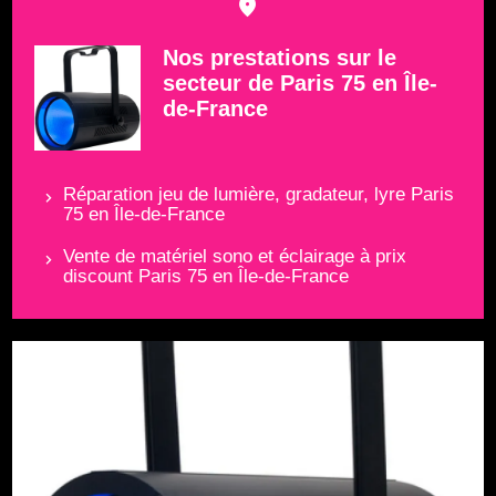
Nos prestations sur le
secteur de Paris 75 en Île-
de-France
Réparation jeu de lumière, gradateur, lyre Paris
75 en Île-de-France
Vente de matériel sono et éclairage à prix
discount Paris 75 en Île-de-France